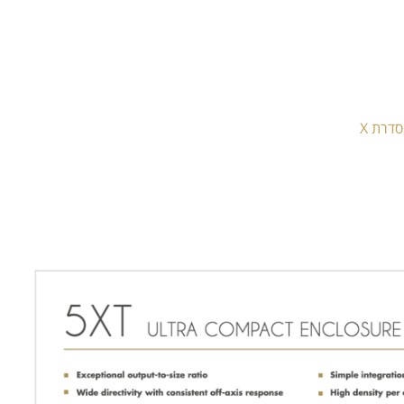
דרת X