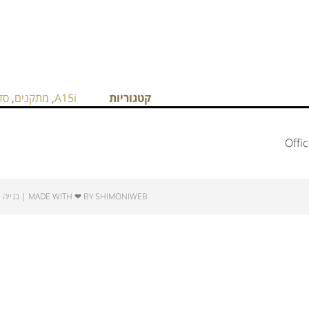
קטגוריות
A15i
,
מתקנים
,
סדר
Offi
MADE WITH ❤ BY SHIMONIWEB | בנייה ואחסון אתרים