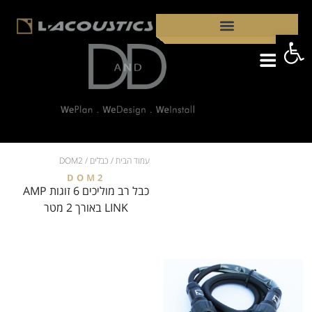
פתח סרגל נגישות
קבצי PDF
מידע לאינטגרטורים ויועצים
פתרונות ויישומים
מדוע כדאי לבחור ברמקולי L-ACOUSTICS?
עמוד הבית
/
כבלים
/ DOM2
DOM2
כבל רב מוליכים 6 זוגות AMP
LINK באורך 2 מטר