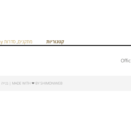
קטגוריות
מתקנים
,
סדרות Line Array
Offi
MADE WITH ❤ BY SHIMONIWEB | בנייה ואחסון אתרים