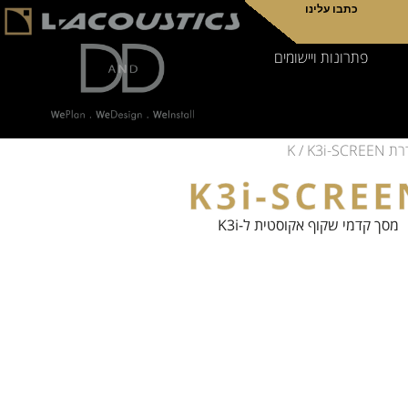
כתבו עלינו
פתרונות ויישומים
ת K
/ K3i-SCREEN
K3i-SCREE
מסך קדמי שקוף אקוסטית ל-K3i