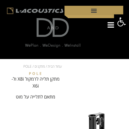
פתח סרגל נגישות
קבצי PDF
מדוע כדאי לבחור ברמקולי L-ACOUSTICS?
עמוד הבית
/
מתקנים
/ POLE
POLE
מתקן תליה לרמקול X8i ול-
X6i
מתאם לתלייה על מוט