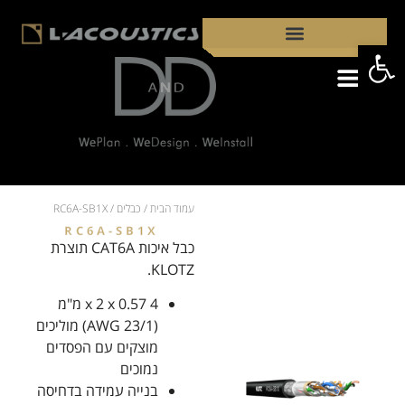
פתח סרגל נגישות
קבצי PDF
מדוע כדאי לבחור ברמקולי L-ACOUSTICS?
עמוד הבית
/
כבלים
/ RC6A-SB1X
RC6A-SB1X
כבל איכות CAT6A תוצרת
KLOTZ.
4 x 2 x 0.57 מ"מ
(AWG 23/1) מוליכים
מוצקים עם הפסדים
נמוכים
בנייה עמידה בדחיסה