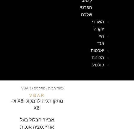
קלאב
הפרטי
שלכם
משרדי
יוקרה
היי
אנד
יאכטות
מלונות
קולנוע
עמוד הבית
/
מתקנים
/ VBAR
VBAR
מתקן תליה לרמקול X8i ול-
X6i
אביזר חבלול בעל
אוריינטציה אנכית