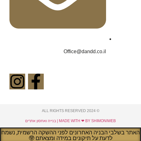
Office@dandd.co.il
© 2024 ALL RIGHTS RESERVED​
MADE WITH ❤ BY SHIMONIWEB | בנייה ואחסון אתרים
האתר בשלבי הבניה האחרונים לפני ההשקה הרשמית, נשמח
לדעת על תיקונים במידה ומצאתם 🤓