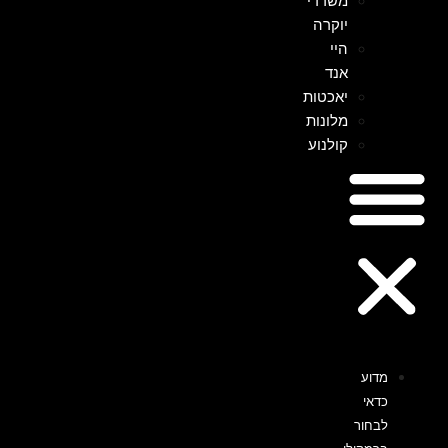
משרדי
יוקרה
היי
אנד
יאכטות
מלונות
קולנוע
מדוע
כדאי
לבחור